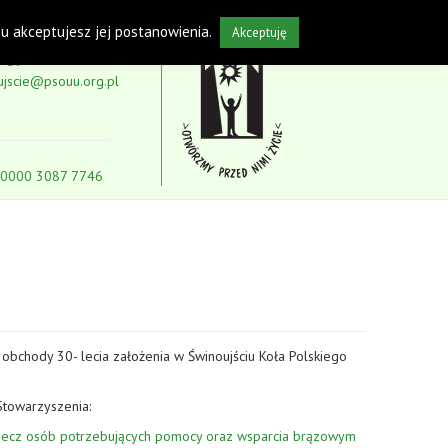
isu akceptujesz jej postanowienia.
Akceptuję
5-59
ujscie@psouu.org.pl
 0000 3087 7746
 obchody 30- lecia założenia w Świnoujściu Koła Polskiego
Stowarzyszenia:
a rzecz osób potrzebujących pomocy oraz wsparcia brązowym