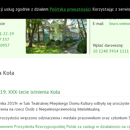
 z Niepełnosprawnością Intelektualną
cji usług zgodnie z działem
Polityka prywatności
. Korzystając z serw
Telefon
(91) 321-3
cie
E-mail
biuro.swino
1-22-19
7 357
80957
Wpłać darowiznę:
10 1240 3914 1111
a Koła
19: XXX-lecie istnienia Koła
nika 2019r. w Sali Teatralnej Miejskiego Domu Kultury odbyły się uroczyste
enia na rzecz Osób z Niepełnosprawnością Intelektualną.
uroczystości wręczono odznaczenia i medale pracownikom oraz członkom 
wieniem Prezydenta Rzeczypospolitej Polski za zasługi w działalności n