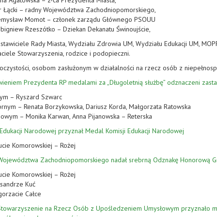
na Agatowska – z-ca Prezydenta Miasta,
ur Łącki – radny Województwa Zachodniopomorskiego,
emysław Momot – członek zarządu Głównego PSOUU
Zbigniew Rzeszótko – Dziekan Dekanatu Świnoujście,
stawiciele Rady Miasta, Wydziału Zdrowia UM, Wydziału Edukacji UM, MOPR
aciele Stowarzyszenia, rodzice i podopieczni.
oczystości, osobom zasłużonym w działalności na rzecz osób z niepełnosp
wieniem Prezydenta RP medalami za „Długoletnią służbę” odznaczeni zastal
tym – Ryszard Szwarc
rnym – Renata Borzykowska, Dariusz Korda, Małgorzata Ratowska
zowym – Monika Karwan, Anna Pijanowska – Reterska
r Edukacji Narodowej przyznał Medal Komisji Edukacji Narodowej
cie Komorowskiej – Rożej
 Województwa Zachodniopomorskiego nadał srebrną Odznakę Honorową G
cie Komorowskiej – Rożej
ksandrze Kuć
gorzacie Całce
 Stowarzyszenie na Rzecz Osób z Upośledzeniem Umysłowym przyznało meda