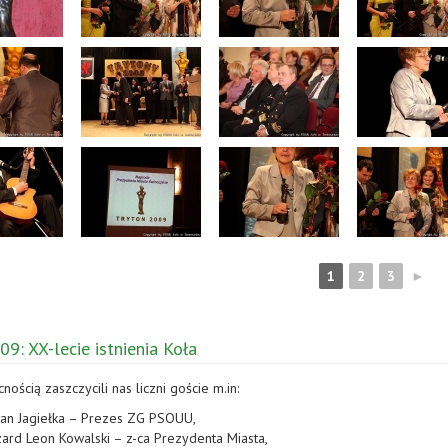
1
2
3
►
09: XX-lecie istnienia Koła
ością zaszczycili nas liczni goście m.in:
ian Jagiełka – Prezes ZG PSOUU,
ard Leon Kowalski – z-ca Prezydenta Miasta,