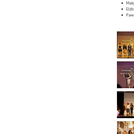
Małg
Elżb
Paw