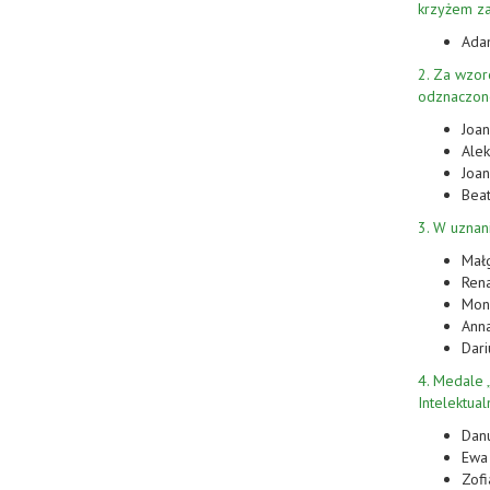
krzyżem za
Ada
2. Za wzo
odznaczone
Joan
Alek
Joan
Beat
3. W uznan
Mał
Ren
Mon
Ann
Dari
4. Medale 
Intelektual
Dan
Ewa
Zofi