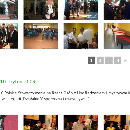
1
2
...
4
►
10: Tryton 2009
10 Polskie Stowarzyszenie na Rzecz Osób z Upośledzeniem Umysłowym Ko
e w kategorii „Działalność społeczna i charytatywna”