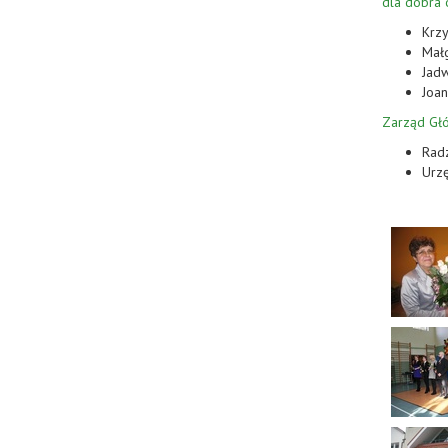
dla dobra 
Krzy
Mał
Jad
Joan
Zarząd Gł
Radz
Urzę