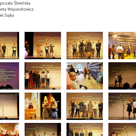
orzata Śliwińska
ieta Wojciechowicz
eł Sujka