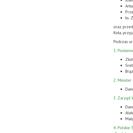
Joan
Art
Prz
ks. 
oraz przed
Koła, przyj
Podczas ur
1. Postano
Zło
Sreb
Brą
2. Ministe
Danu
3. Zarząd
Danu
Ale
Mał
4. Polskie