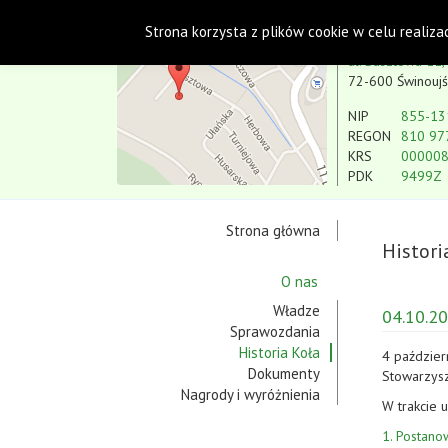
Polskie Stowarzyszenie na rzecz Osób
Strona korzysta z plików cookie w celu realiza
Koło w Świnoujściu
ul. Basztowa 11,
72-600 Świnoujś
NIP
855-13
REGON
810 97
KRS
00000
PDK
9499Z
Strona główna
Histori
O nas
Władze
04.10.20
Sprawozdania
Historia Koła
4 paździer
Dokumenty
Stowarzysz
Nagrody i wyróżnienia
W trakcie 
1. Postano