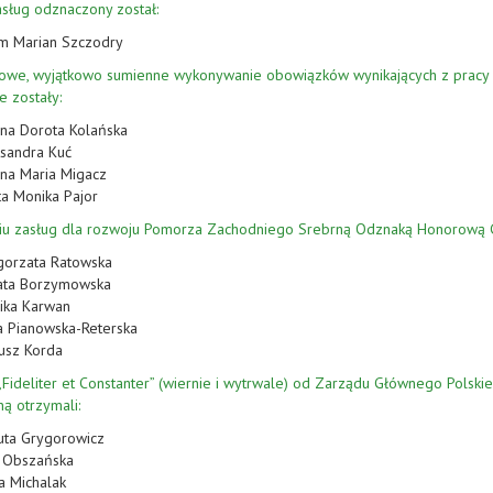
sług odznaczony został:
m Marian Szczodry
rowe, wyjątkowo sumienne wykonywanie obowiązków wynikających z prac
 zostały:
na Dorota Kolańska
sandra Kuć
na Maria Migacz
a Monika Pajor
iu zasług dla rozwoju Pomorza Zachodniego Srebrną Odznaką Honorową G
gorzata Ratowska
ata Borzymowska
ika Karwan
a Pianowska-Reterska
usz Korda
„Fideliter et Constanter” (wiernie i wytrwale) od Zarządu Głównego Pols
ną otrzymali:
uta Grygorowicz
 Obszańska
a Michalak