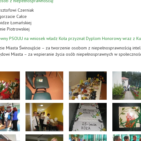
osób z niepełnosprawnością:
sztofowi Czerniak
gorzacie Całce
widze Łomańskiej
nie Piotrowskiej
ówny PSOUU na wniosek władz Koła przyznał Dyplom Honorowy wraz z Kul
ie Miasta Świnoujście – za tworzenie osobom z niepełnosprawnością inte
dowi Miasta – za wspieranie życia osób niepełnosprawnych w społecznośc