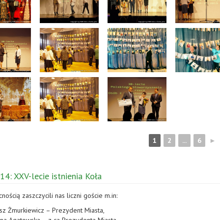
1
2
...
6
►
14: XXV-lecie istnienia Koła
ością zaszczycili nas liczni goście m.in:
sz Żmurkiewicz – Prezydent Miasta,