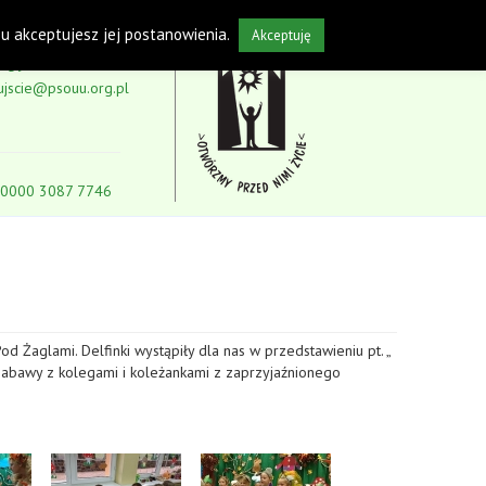
isu akceptujesz jej postanowienia.
Akceptuję
5-59
ujscie@psouu.org.pl
 0000 3087 7746
od Żaglami. Delfinki wystąpiły dla nas w przedstawieniu pt. „
 zabawy z kolegami i koleżankami z zaprzyjaźnionego