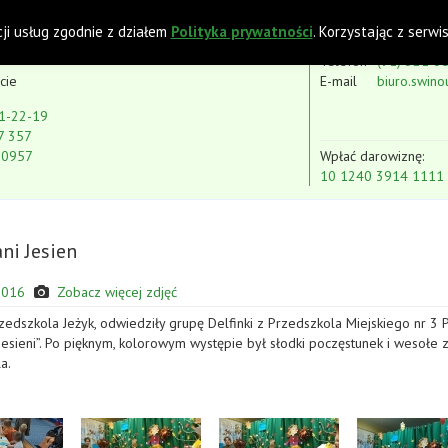
 z Niepełnosprawnością Intelektualną
cji usług zgodnie z działem
Polityka prywatności
. Korzystając z serw
Telefon
(91) 321-3
cie
E-mail
biuro.swino
1-22-19
7 357
80957
Wpłać darowiznę:
10 1240 3914 1111
ani Jesien
2016
Zobacz więcej zdjęć
zedszkola Jeżyk, odwiedziły grupę Delfinki z Przedszkola Miejskiego nr 3 P
 Jesieni”. Po pięknym, kolorowym występie był słodki poczęstunek i wesołe
a.