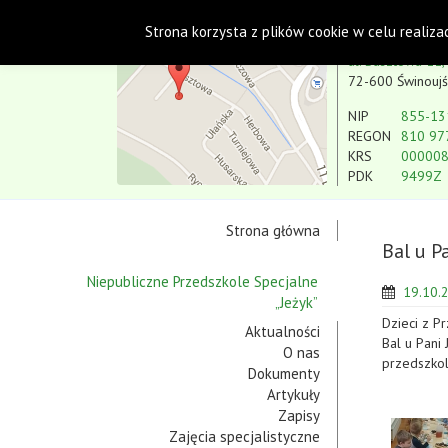
Polskie Stowarzyszenie na rzecz Osób
Strona korzysta z plików cookie w celu realiza
Koło w Świnoujściu
ul. Basztowa 11,
72-600 Świnoujś
NIP
855-13
REGON
810 97
KRS
00000
PDK
9499Z
Strona główna
Bal u P
Niepubliczne Przedszkole Specjalne
19.10.
„Jeżyk”
Dzieci z Pr
Aktualności
Bal u Pani
O nas
przedszkol
Dokumenty
Artykuły
Zapisy
Zajęcia specjalistyczne