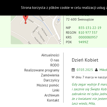
Polskie Stowarzyszenie na rzecz Osób z Niepe
Strona korzysta z plików cookie w celu realizacji usług
Koło w Świnoujściu
ul. Basztowa 11,
72-600 Świnoujście
NIP
855-131-22-19
REGON
810 977 357
KRS
0000080957
PDK
9499Z
Aktualności
Dzień Kobiet
O nas
RODO
07.03.2025
Mikoła
Realizowane programy
Zamówienia
W dniu 7 marca w naszym
Darczyńcy
Gdy zegar wybije 8 mar
Możesz pomóc
i zacznie się Święto Kobi
Linki
zabraknie mi tylko jedn
Archiwum
że z kwiatami nie jestem
Kontakt
Lecz wiedz, Miła,