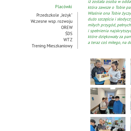
iż została osoba w oddal
Placówki
która zawsze o Tobie pa
Właśnie ona Tobie życzy
Przedszkole „Jeżyk”
dużo szczęścia i słodycz
Wczesne wsp. rozwoju
miłych przygód, pełnyc
OREW
i spełnienia najskrytszy
ŚDS
które dziękowały za pam
WTZ
a teraz coś miłego, na d
Trening Mieszkaniowy