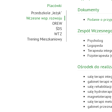
Placówki
Dokumenty
Przedszkole „Jeżyk”
Wczesne wsp. rozwoju
Podanie o przy
OREW
ŚDS
Zespół Wczesnego
WTZ
Trening Mieszkaniowy
Psycholog
Logopeda
Terapeuta integ
Fizjoterapeuta (
Ośrodek do reali
salę terapii inte
gabinet terapi
salę rehabilitacj
salę hydroterap
magnetoterapię
salę terapii me
gabinet przezna