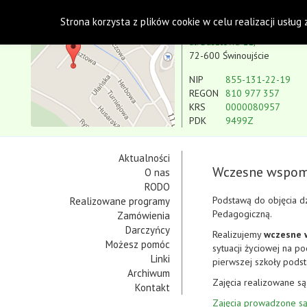
Polskie Stowarzyszenie na rzecz Osób z Niepe
Strona korzysta z plików cookie w celu realizacji usług
Koło w Świnoujściu
ul. Basztowa 11,
72-600 Świnoujście
NIP
855-131-22-19
REGON
810 977 357
KRS
0000080957
PDK
9499Z
Aktualności
Wczesne wspom
O nas
RODO
Podstawą do objęcia d
Realizowane programy
Pedagogiczną.
Zamówienia
Darczyńcy
Realizujemy
wczesne 
Możesz pomóc
sytuacji życiowej na p
Linki
pierwszej szkoły pods
Archiwum
Zajęcia realizowane s
Kontakt
Zajęcia prowadzone są