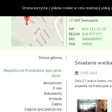
Polskie Stowarzyszenie na rzecz Osób z Niepe
Strona korzysta z plików cookie w celu realizacji usług
Koło w Świnoujściu
ul. Basztowa 11,
72-600 Świnoujście
NIP
855-131-22-19
REGON
810 977 357
KRS
0000080957
PDK
9499Z
Strona główna
Śniadanie wielk
Niepubliczne Przedszkole Specjalne
27.03.2013
„Jeżyk”
Dnia 27 marca dzieci, r
Aktualności
pojawiły się tradycyjne 
O nas
Dokumenty
Artykuły
Zapisy
Zajęcia specjalistyczne