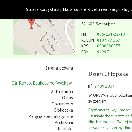
Polskie Stowarzyszenie na rzecz Osób z Niepe
Strona korzysta z plików cookie w celu realizacji usług
Koło w Świnoujściu
ul. Basztowa 11,
72-600 Świnoujście
NIP
855-131-22-19
REGON
810 977 357
KRS
0000080957
PDK
9499Z
Strona główna
Dzień Chłopaka
Ośr. Rehab.-Edukacyjno-Wychow.
27.09.2007
Aktualności
W OREW-ie obchodziliśmy
O nas
życzeniami.
Dokumenty
Biblioteka
Bądź szczęśliwy i radosn
I z uśmiechem patrz na ś
Zajęcia specjalistyczne
Niech młodości Twojej w
Archiwum
Trwa przez szereg długic
Kontakt