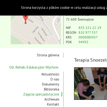
Polskie Stowarzyszenie na rzecz Osób z Niepe
Strona korzysta z plików cookie w celu realizacji usług
Koło w Świnoujściu
ul. Basztowa 11,
72-600 Świnoujście
NIP
855-131-22-19
REGON
810 977 357
KRS
0000080957
PDK
9499Z
Strona główna
Terapia Snoeze
Ośr. Rehab.-Edukacyjno-Wychow.
Aktualności
O nas
Dokumenty
Biblioteka
Zajęcia specjalistyczne
Archiwum
Kontakt