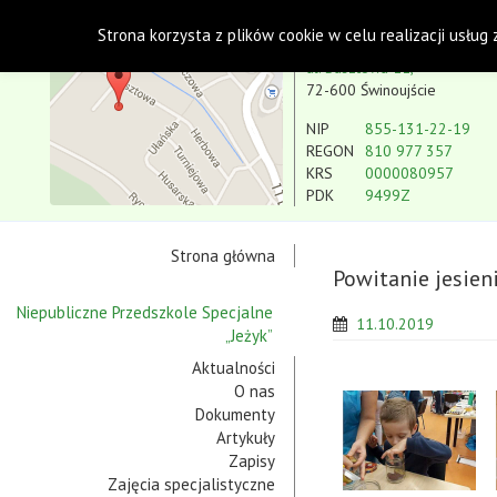
Polskie Stowarzyszenie na rzecz Osób z Niepe
Strona korzysta z plików cookie w celu realizacji usług
Koło w Świnoujściu
ul. Basztowa 11,
72-600 Świnoujście
NIP
855-131-22-19
REGON
810 977 357
KRS
0000080957
PDK
9499Z
Strona główna
Powitanie jesien
Niepubliczne Przedszkole Specjalne
11.10.2019
„Jeżyk”
Aktualności
O nas
Dokumenty
Artykuły
Zapisy
Zajęcia specjalistyczne