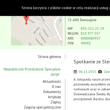
Polskie Stowarzyszenie na rzecz Osób z Niepe
Strona korzysta z plików cookie w celu realizacji usług
Koło w Świnoujściu
ul. Basztowa 11,
72-600 Świnoujście
NIP
855-131-22-19
REGON
810 977 357
KRS
0000080957
PDK
9499Z
Strona główna
Spotkanie ze Ste
Niepubliczne Przedszkole Specjalne
06.11.2015
Zob
„Jeżyk”
6. listopada, nasze prze
Aktualności
poznawały wszystkimi zm
O nas
ruchowych oraz w zabaw
Dokumenty
Doświadczania Świata. By
Artykuły
poczęstunek. Bardzo dzi
Zapisy
Zajęcia specjalistyczne