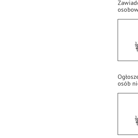
Zawiad
osobow
Ogłosz
osób n