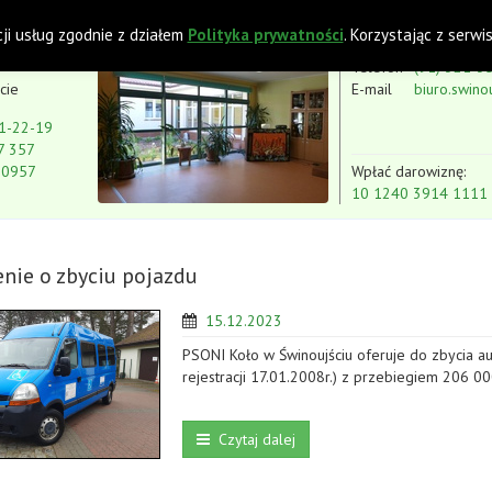
 z Niepełnosprawnością Intelektualną
cji usług zgodnie z działem
Polityka prywatności
. Korzystając z serw
Telefon
(91) 321-3
cie
E-mail
biuro.swino
1-22-19
7 357
80957
Wpłać darowiznę:
10 1240 3914 1111
nie o zbyciu pojazdu
15.12.2023
PSONI Koło w Świnoujściu oferuje do zbycia au
rejestracji 17.01.2008r.) z przebiegiem 206 0
Czytaj dalej