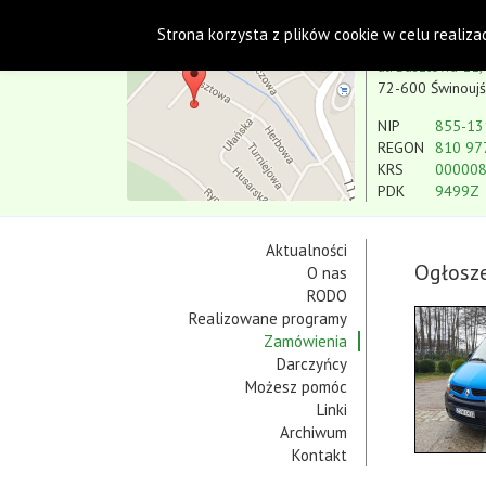
Polskie Stowarzyszenie na rzecz Osób
Strona korzysta z plików cookie w celu realiza
Koło w Świnoujściu
ul. Basztowa 11,
72-600 Świnoujś
NIP
855-13
REGON
810 97
KRS
00000
PDK
9499Z
Aktualności
Ogłosze
O nas
RODO
Realizowane programy
Zamówienia
Darczyńcy
Możesz pomóc
Linki
Archiwum
Kontakt