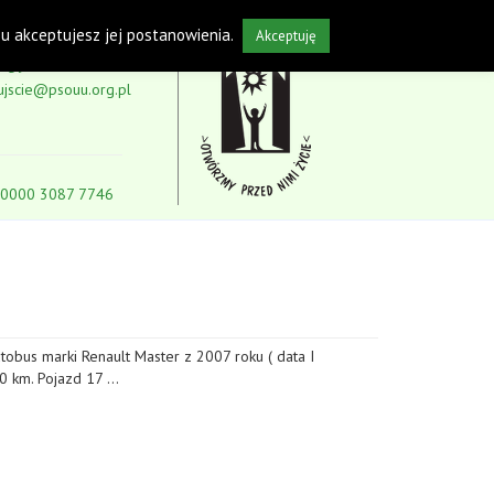
isu akceptujesz jej postanowienia.
Akceptuję
5-59
ujscie@psouu.org.pl
 0000 3087 7746
tobus marki Renault Master z 2007 roku ( data I
00 km. Pojazd 17 …