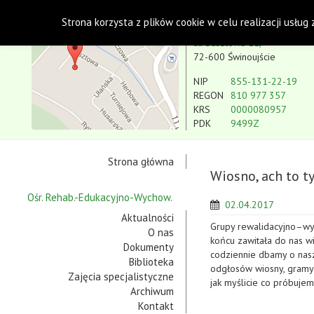
Polskie Stowarzyszenie na rzecz Osób z Niepe
Strona korzysta z plików cookie w celu realizacji usług
Koło w Świnoujściu
ul. Basztowa 11,
72-600 Świnoujście
NIP
855-131-22-19
REGON
810 977 357
KRS
0000080957
PDK
9499Z
Strona główna
Wiosno, ach to ty
Ośr. Rehab.-Edukacyjno-Wychow.
02.04.2017
Aktualności
Grupy rewalidacyjno–wyc
O nas
końcu zawitała do nas w
Dokumenty
codziennie dbamy o nasz
Biblioteka
odgłosów wiosny, gramy
Zajęcia specjalistyczne
jak myślicie co próbuje
Archiwum
Kontakt