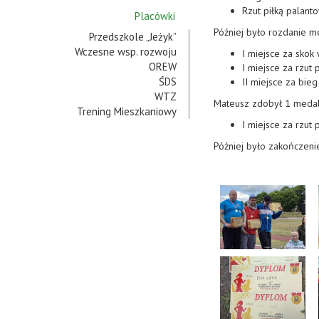
Rzut piłką palan
Placówki
Później było rozdanie m
Przedszkole „Jeżyk”
Wczesne wsp. rozwoju
I miejsce za skok
OREW
I miejsce za rzut 
ŚDS
II miejsce za bi
WTZ
Mateusz zdobył 1 medal
Trening Mieszkaniowy
I miejsce za rzut 
Później było zakończenie