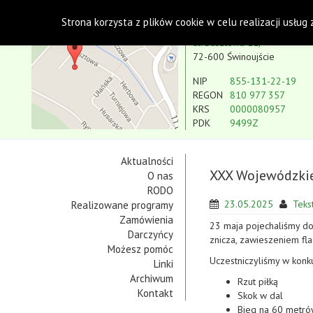
Polskie Stowarzyszenie na rzecz Osób z Niepe
Strona korzysta z plików cookie w celu realizacji usług
Koło w Świnoujściu
ul. Basztowa 11,
72-600 Świnoujście
NIP
855-131-22-19
REGON
810 977 357
KRS
0000080957
PDK
9499Z
Aktualności
XXX Wojewódzkie
O nas
RODO
23.05.2025
Tekst
Realizowane programy
Zamówienia
23 maja pojechaliśmy d
Darczyńcy
znicza, zawieszeniem fl
Możesz pomóc
Uczestniczyliśmy w konku
Linki
Archiwum
Rzut piłką
Kontakt
Skok w dal
Bieg na 60 metr