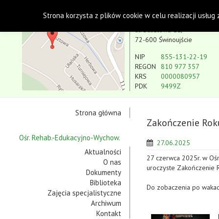
Polskie Stowarzyszenie na rzecz Osób z Niepe
Strona korzysta z plików cookie w celu realizacji usług
Koło w Świnoujściu
ul. Basztowa 11,
72-600 Świnoujście
NIP
855-131-22-19
REGON
810 977 357
KRS
0000080957
PDK
9499Z
Strona główna
Zakończenie Rok
Ośr. Rehab.-Edukacyjno-Wychow.
27.06.2025
Aktualności
27 czerwca 2025r. w Oś
O nas
uroczyste Zakończenie 
Dokumenty
Biblioteka
Do zobaczenia po wakac
Zajęcia specjalistyczne
Archiwum
Kontakt