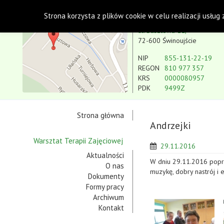
Polskie Stowarzyszenie na rzecz Osób z Niepe
Strona korzysta z plików cookie w celu realizacji usług
Koło w Świnoujściu
ul. Basztowa 11,
72-600 Świnoujście
NIP
855-131-22-19
REGON
810 977 357
KRS
0000080957
PDK
9499Z
Strona główna
Andrzejki
Warsztat Terapii Zajęciowej
29.11.2016
Aktualności
W dniu 29.11.2016 poprz
O nas
muzykę, dobry nastrój i 
Dokumenty
Formy pracy
Archiwum
Kontakt