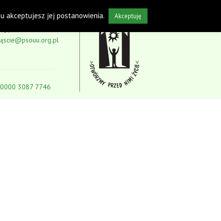
isu akceptujesz jej postanowienia.
Akceptuję
5-59
ujscie@psouu.org.pl
 0000 3087 7746