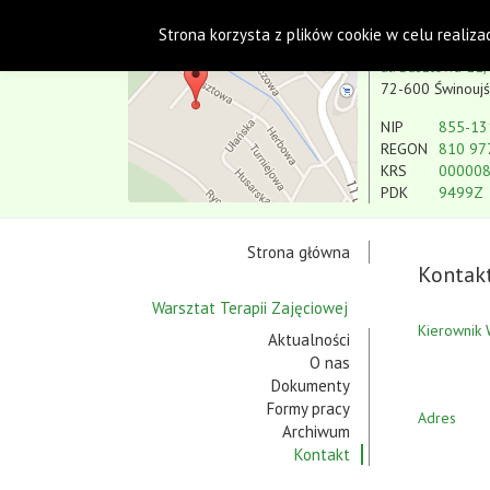
Polskie Stowarzyszenie na rzecz Osób
Strona korzysta z plików cookie w celu realiza
Koło w Świnoujściu
ul. Basztowa 11,
72-600 Świnoujś
NIP
855-13
REGON
810 97
KRS
00000
PDK
9499Z
Strona główna
Kontak
Warsztat Terapii Zajęciowej
Kierownik
Aktualności
O nas
Dokumenty
Formy pracy
Adres
Archiwum
Kontakt