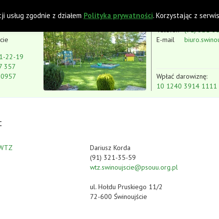
 z Niepełnosprawnością Intelektualną
cji usług zgodnie z działem
Polityka prywatności
. Korzystając z serw
Telefon
(91) 321-3
cie
E-mail
biuro.swino
1-22-19
7 357
80957
Wpłać darowiznę:
10 1240 3914 1111
t
 WTZ
Dariusz Korda
(91) 321-35-59
wtz.swinoujscie@psouu.org.pl
ul. Hołdu Pruskiego 11/2
72-600 Świnoujście