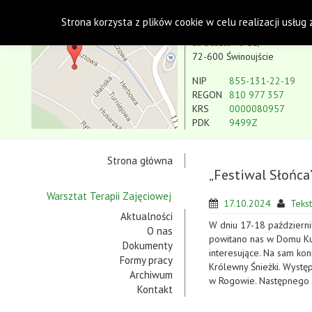
Polskie Stowarzyszenie na rzecz Osób z Niepe
Strona korzysta z plików cookie w celu realizacji usług
Koło w Świnoujściu
ul. Basztowa 11,
72-600 Świnoujście
NIP
855-131-22-19
REGON
810 977 357
KRS
0000080957
PDK
9499Z
Strona główna
„Festiwal Słońca
Warsztat Terapii Zajęciowej
17.10.2024
Tekst:
Aktualności
W dniu 17-18 październi
O nas
powitano nas w Domu Kul
Dokumenty
interesujące. Na sam kon
Formy pracy
Królewny Śnieżki. Wystę
Archiwum
w Rogowie. Następnego 
Kontakt