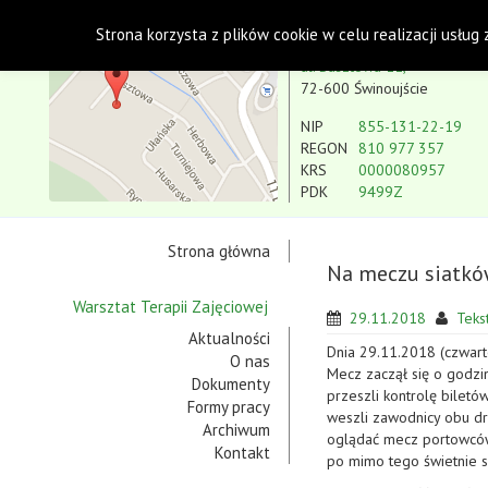
Polskie Stowarzyszenie na rzecz Osób z Niepe
Strona korzysta z plików cookie w celu realizacji usług
Koło w Świnoujściu
ul. Basztowa 11,
72-600 Świnoujście
NIP
855-131-22-19
REGON
810 977 357
KRS
0000080957
PDK
9499Z
Strona główna
Na meczu siatków
Warsztat Terapii Zajęciowej
29.11.2018
Tekst
Aktualności
Dnia 29.11.2018 (czwarte
O nas
Mecz zaczął się o godzi
Dokumenty
przeszli kontrolę bilet
Formy pracy
weszli zawodnicy obu dru
Archiwum
oglądać mecz portowców 
Kontakt
po mimo tego świetnie si