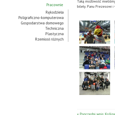
Taką możliwość mieliśmy
Pracownie
bilety. Panu Prezesowi 
Rękodzieła
Poligraficzno-komputerowa
Gospodarstwa domowego
Techniczna
Plastyczna
Rzemiosł różnych
« Poprzedni wpis: Królo