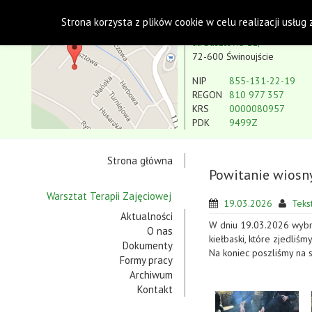
Polskie Stowarzyszenie na rzecz Osób z Niepe
Strona korzysta z plików cookie w celu realizacji usług
Koło w Świnoujściu
ul. Basztowa 11,
72-600 Świnoujście
NIP
855-131-22-19
REGON
810 977 357
KRS
0000080957
PDK
9499Z
Strona główna
Powitanie wiosn
Warsztat Terapii Zajęciowej
19.03.2026
Tekst
Aktualności
W dniu 19.03.2026 wybral
O nas
kiełbaski, które zjedliś
Dokumenty
Na koniec poszliśmy na s
Formy pracy
Archiwum
Kontakt