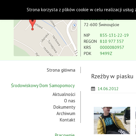
Polskie Stowarzyszenie na rzecz Osób z Niepe
Strona korzysta z plików cookie w celu realizacji usług
Koło w Świnoujściu
ul. Basztowa 11,
72-600 Świnoujście
NIP
855-131-22-19
REGON
810 977 357
KRS
0000080957
PDK
9499Z
Strona główna
Rzeźby w piasku
Środowiskowy Dom Samopomocy
14.06.2012
Aktualności
O nas
Dokumenty
Archiwum
Kontakt
Pracownie