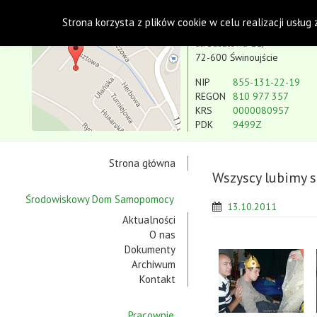
Polskie Stowarzyszenie na rzecz Osób z Niepe
Strona korzysta z plików cookie w celu realizacji usług
Koło w Świnoujściu
ul. Basztowa 11,
72-600 Świnoujście
NIP
855-131-22-19
REGON
810 977 357
KRS
0000080957
PDK
9499Z
Strona główna
Wszyscy lubimy 
Środowiskowy Dom Samopomocy
13.10.2011
Aktualności
O nas
Dokumenty
Archiwum
Kontakt
Pracownie