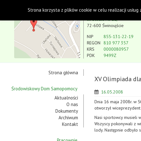
Polskie Stowarzyszenie na rzecz Osób z Niepe
Strona korzysta z plików cookie w celu realizacji usług
Koło w Świnoujściu
ul. Basztowa 11,
72-600 Świnoujście
NIP
855-131-22-19
REGON
810 977 357
KRS
0000080957
PDK
9499Z
Strona główna
XV Olimpiada dla
Środowiskowy Dom Samopomocy
16.05.2008
Aktualności
Dnia 16 maja 2008r. w S
O nas
otworzył wiceprezydent
Dokumenty
Archiwum
Nasi sportowcy musieli w
Wszyscy pokonywali z wi
Kontakt
lody. Następnie odbyło 
Pracownie