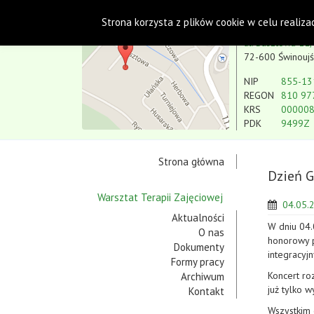
Polskie Stowarzyszenie na rzecz Osób
Strona korzysta z plików cookie w celu realiza
Koło w Świnoujściu
ul. Basztowa 11,
72-600 Świnoujś
NIP
855-13
REGON
810 97
KRS
00000
PDK
9499Z
Strona główna
Dzień G
Warsztat Terapii Zajęciowej
04.05.
Aktualności
W dniu 04.
O nas
honorowy p
Dokumenty
integracyj
Formy pracy
Koncert ro
Archiwum
już tylko 
Kontakt
Wszystkim 