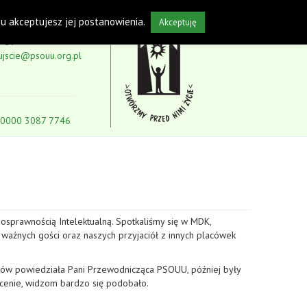
isu akceptujesz jej postanowienia.
Akceptuję
5-59
ujscie@psouu.org.pl
 0000 3087 7746
osprawnością Intelektualną. Spotkaliśmy się w MDK,
 ważnych gości oraz naszych przyjaciół z innych placówek
słów powiedziała Pani Przewodnicząca PSOUU, później były
 scenie, widzom bardzo się podobało.