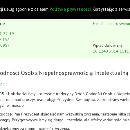
 z Niepełnosprawnością Intelektualną
cji usług zgodnie z działem
Polityka prywatności
. Korzystając z serw
Telefon
(91) 321-3
cie
E-mail
biuro.swino
1-22-19
7 357
80957
Wpłać darowiznę:
10 1240 3914 1111
odności Osób z Niepełnosprawnością Intelektualną
2011
05.11 obchodziliśmy uroczyście tradycyjny Dzień Godności Osób z Niepełn
atronat nad uroczystością objął Prezydent Świnoujścia. Zaprosiliśmy wielu
nych w mieście.
zpoczął Pan Prezydent składająć nam wszystkim życzenia, następnie kilka 
występy. Przygotowywaliśmy się długo i rzetelnie, ale efekty widać było na
dziękujemy za pomoc, pamięć i życzenia.