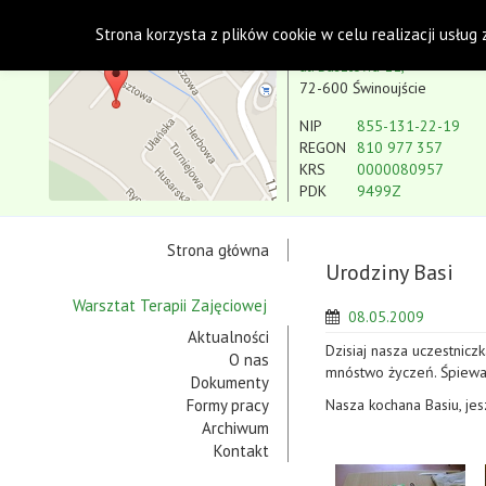
Polskie Stowarzyszenie na rzecz Osób z Niepe
Strona korzysta z plików cookie w celu realizacji usług
Koło w Świnoujściu
ul. Basztowa 11,
72-600 Świnoujście
NIP
855-131-22-19
REGON
810 977 357
KRS
0000080957
PDK
9499Z
Strona główna
Urodziny Basi
Warsztat Terapii Zajęciowej
08.05.2009
Aktualności
Dzisiaj nasza uczestnicz
O nas
mnóstwo życzeń. Śpiewali
Dokumenty
Formy pracy
Nasza kochana Basiu, jes
Archiwum
Kontakt