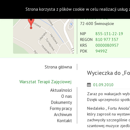
Polskie Stowarzyszenie na rzecz Osób z Niepe
Strona korzysta z plików cookie w celu realizacji usług
Koło w Świnoujściu
ul. Basztowa 11,
72-600 Świnoujście
NIP
855-131-22-19
REGON
810 977 357
KRS
0000080957
PDK
9499Z
Strona główna
Wycieczka do „Fo
Warsztat Terapii Zajęciowej
01.09.2010
Aktualności
Zaraz po wakacjach wybr
O nas
Dzięki uprzejmości spotk
Dokumenty
Formy pracy
Niedaleko „ Fortu Anioła
który zaprosił na wystaw
Archiwum
zachwyciły szczególnie 
Kontakt
szantowej muzyce zjedliś