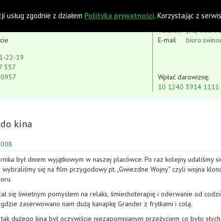
 z Niepełnosprawnością Intelektualną
cji usług zgodnie z działem
Polityka prywatności
. Korzystając z serw
Telefon
(91) 321-3
cie
E-mail
biuro.swino
1-22-19
7 357
80957
Wpłać darowiznę:
10 1240 3914 1111
do kina
2008
rnika był dniem wyjątkowym w naszej placówce. Po raz kolejny udaliśmy s
wybraliśmy się na film przygodowy pt. „Gwiezdne Wojny” czyli wojna klonó
oru.
ał się świetnym pomysłem na relaks, śmiechoterapię i oderwanie od codzie
, gdzie zaserwowano nam dużą kanapkę Grander z frytkami i colą.
tak dużego kina był oczywiście niezapomnianym przeżyciem co było słych