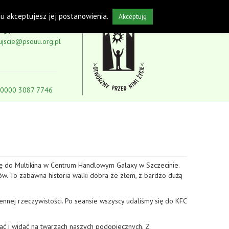
isu akceptujesz jej postanowienia.
Akceptuję
5-59
ujscie@psouu.org.pl
 0000 3087 7746
ię do Multikina w Centrum Handlowym Galaxy w Szczecinie.
w. To zabawna historia walki dobra ze złem, z bardzo dużą
nnej rzeczywistości. Po seansie wszyscy udaliśmy się do KFC
ać i widać na twarzach naszych podopiecznych. Z