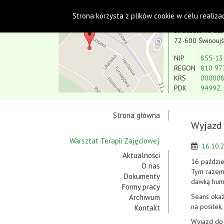
Polskie Stowarzyszenie na rzecz Osób
Strona korzysta z plików cookie w celu realiza
Koło w Świnoujściu
ul. Basztowa 11,
72-600 Świnoujś
NIP
855-13
REGON
810 97
KRS
00000
PDK
9499Z
Strona główna
Wyjazd 
Warsztat Terapii Zajęciowej
16.10.
Aktualności
16 paździe
O nas
Tym razem 
Dokumenty
dawką hum
Formy pracy
Seans okaz
Archiwum
na posiłek
Kontakt
Wyjazd do 