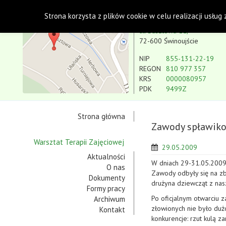
Polskie Stowarzyszenie na rzecz Osób z Niepe
Strona korzysta z plików cookie w celu realizacji usług
Koło w Świnoujściu
ul. Basztowa 11,
72-600 Świnoujście
NIP
855-131-22-19
REGON
810 977 357
KRS
0000080957
PDK
9499Z
Strona główna
Zawody spławik
Warsztat Terapii Zajęciowej
29.05.2009
Aktualności
W dniach 29-31.05.2009
O nas
Zawody odbyły się na zb
Dokumenty
drużyna dziewcząt z nasz
Formy pracy
Po oficjalnym otwarciu 
Archiwum
złowionych nie było duż
Kontakt
konkurencje: rzut kulą z