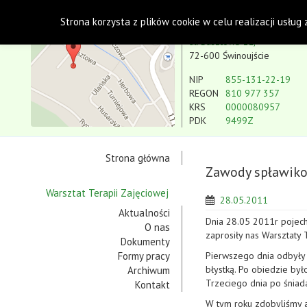
Polskie Stowarzyszenie na rzecz Osób z Niepe
Strona korzysta z plików cookie w celu realizacji usług
Koło w Świnoujściu
ul. Basztowa 11,
72-600 Świnoujście
NIP
855-131-22-19
REGON
810 977 357
KRS
0000080957
PDK
9499Z
Strona główna
Zawody spławiko
Warsztat Terapii Zajęciowej
28.05.2011
Aktualności
Dnia 28.05 2011r pojech
O nas
zaprosiły nas Warsztaty 
Dokumenty
Formy pracy
Pierwszego dnia odbyły 
błystką. Po obiedzie by
Archiwum
Trzeciego dnia po śniad
Kontakt
W tym roku zdobyliśmy 