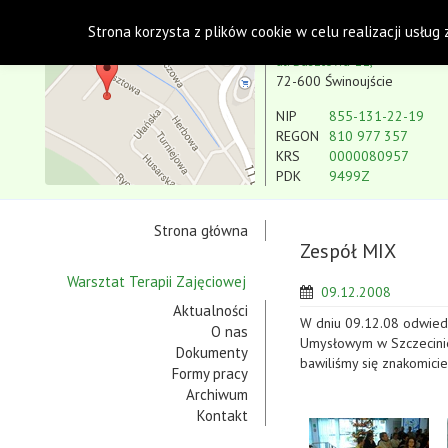
Polskie Stowarzyszenie na rzecz Osób z Niepe
Strona korzysta z plików cookie w celu realizacji usług
Koło w Świnoujściu
ul. Basztowa 11,
72-600 Świnoujście
NIP
855-131-22-19
REGON
810 977 357
KRS
0000080957
PDK
9499Z
Strona główna
Zespół MIX
Warsztat Terapii Zajęciowej
09.12.2008
Aktualności
W dniu 09.12.08 odwiedz
O nas
Umysłowym w Szczecinie.
Dokumenty
bawiliśmy się znakomicie
Formy pracy
Archiwum
Kontakt