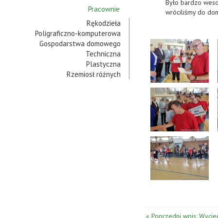
Było bardzo wesoł
Pracownie
wróciliśmy do do
Rękodzieła
Poligraficzno-komputerowa
Gospodarstwa domowego
Techniczna
Plastyczna
Rzemiosł różnych
« Poprzedni wpis: Wycie