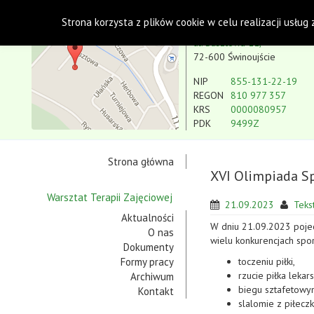
Polskie Stowarzyszenie na rzecz Osób z Niepe
Strona korzysta z plików cookie w celu realizacji usług
Koło w Świnoujściu
ul. Basztowa 11,
72-600 Świnoujście
NIP
855-131-22-19
REGON
810 977 357
KRS
0000080957
PDK
9499Z
Strona główna
XVI Olimpiada S
Warsztat Terapii Zajęciowej
21.09.2023
Tekst
Aktualności
W dniu 21.09.2023 poje
O nas
wielu konkurencjach spo
Dokumenty
Formy pracy
toczeniu piłki,
rzucie piłka lekars
Archiwum
biegu sztafetowy
Kontakt
slalomie z piłec