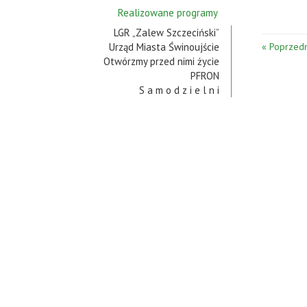
Realizowane programy
LGR „Zalew Szczeciński”
Urząd Miasta Świnoujście
« Poprzedn
Otwórzmy przed nimi życie
PFRON
S a m o d z i e l n i