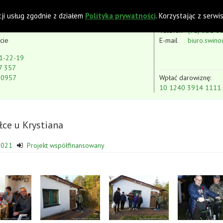
 z Niepełnosprawnością Intelektualną
cji usług zgodnie z działem
Polityka prywatności
. Korzystając z serw
Telefon
(91) 321-3
cie
E-mail
biuro.swino
1-22-19
7 357
80957
Wpłać darowiznę:
10 1240 3914 1111
łce u Krystiana
2021
Projekt współfinansowany