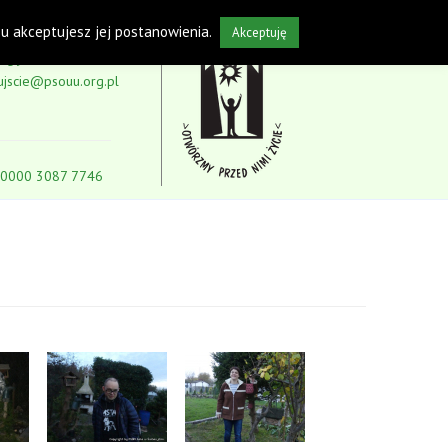
isu akceptujesz jej postanowienia.
Akceptuję
5-59
ujscie@psouu.org.pl
 0000 3087 7746