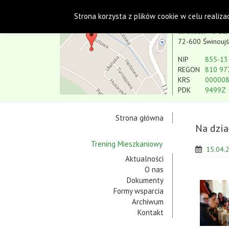
Polskie Stowarzyszenie na rzecz Osób
Strona korzysta z plików cookie w celu realiza
Koło w Świnoujściu
ul. Basztowa 11,
72-600 Świnoujś
NIP
855-13
REGON
810 97
KRS
00000
PDK
9499Z
Strona główna
Na dzia
Trening Mieszkaniowy
15.04.
Aktualności
O nas
Dokumenty
Formy wsparcia
Archiwum
Kontakt