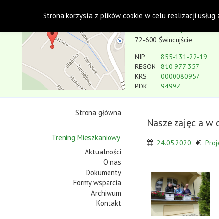
Polskie Stowarzyszenie na rzecz Osób z Niepe
Strona korzysta z plików cookie w celu realizacji usług
Koło w Świnoujściu
ul. Basztowa 11,
72-600 Świnoujście
NIP
855-131-22-19
REGON
810 977 357
KRS
0000080957
PDK
9499Z
Strona główna
Nasze zajęcia w 
Trening Mieszkaniowy
24.05.2020
Proj
Aktualności
O nas
Dokumenty
Formy wsparcia
Archiwum
Kontakt