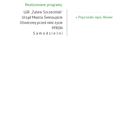
Realizowane programy
LGR „Zalew Szczeciński”
Urząd Miasta Świnoujście
« Poprzedni wpis: Rower
Otwórzmy przed nimi życie
PFRON
S a m o d z i e l n i