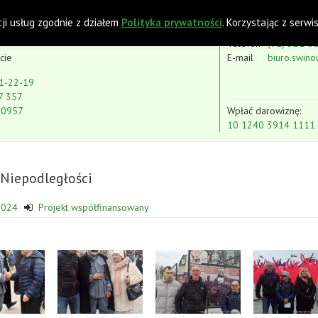
 z Niepełnosprawnością Intelektualną
cji usług zgodnie z działem
Polityka prywatności
. Korzystając z serw
Telefon
(91) 321-3
cie
E-mail
biuro.swino
1-22-19
7 357
80957
Wpłać darowiznę:
10 1240 3914 1111
Niepodległości
2024
Projekt współfinansowany