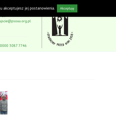
isu akceptujesz jej postanowienia.
Akceptuję
5-59
ujscie@psouu.org.pl
 0000 3087 7746