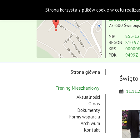
Polskie Stowarzyszenie na rzecz Osób
Strona korzysta z plików cookie w celu realiza
Koło w Świnoujściu
ul. Basztowa 11,
72-600 Świnoujś
NIP
855-13
REGON
810 97
KRS
00000
PDK
9499Z
Strona główna
Święto 
Trening Mieszkaniowy
11.11.
Aktualności
O nas
Dokumenty
Formy wsparcia
Archiwum
Kontakt